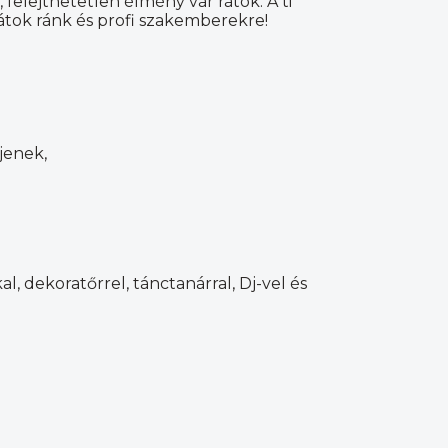
felejthetetlen élmény vár rátok. A ti
átok ránk és profi szakemberekre!
jenek,
, dekoratőrrel, tánctanárral, Dj-vel és