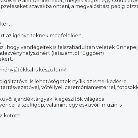
sok elé állít benneteket, melyek végén egy csodálatos, 
pzeléseket szavakba önteni, a megvalósítást pedig bízz
kért,
ért az igényeiteknek megfelelően,
,
szi, hogy vendégeitek is felszabadultan veletek ünnepel
endezvényhelyszínért (létszámtól függően)
ekért.
ményjátékkal is készülünk!
lgáltatóval is lehetőségetek nyílik az ismerkedésre:
artásvezetővel, vőféllyel, ceremóniamesterrel, fotósokkal
üvői ajándéktárgyak, kiegészítők világába.
ncei, a szelfigép, valamint egy esküvői limuzin is.
z kötött!