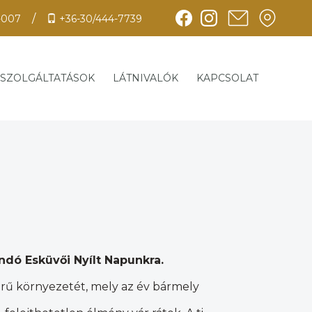
/
-007
+36-30/444-7739
SZOLGÁLTATÁSOK
LÁTNIVALÓK
KAPCSOLAT
ndó Esküvői Nyílt Napunkra.
örű környezetét, mely az év bármely