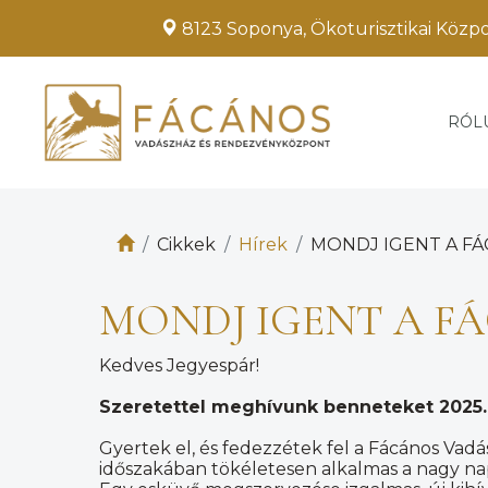
8123 Soponya, Ökoturisztikai Közp
RÓL
Cikkek
Hírek
MONDJ IGENT A F
MONDJ IGENT A F
Kedves Jegyespár!
Szeretettel meghívunk benneteket 2025. j
Gyertek el, és fedezzétek fel a Fácános Va
időszakában tökéletesen alkalmas a nagy nap