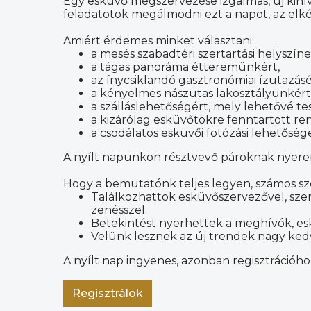
Egy esküvő megszervezése izgalmas, új kihívá
feladatotok megálmodni ezt a napot, az elké
Amiért érdemes minket választani:
a mesés szabadtéri szertartási helyszíne
a tágas panoráma étteremünkért,
az ínycsiklandó gasztronómiai ízutazás
a kényelmes nászutas lakosztályunkért
a szálláslehetőségért, mely lehetővé te
a kizárólag esküvőtökre fenntartott r
a csodálatos esküvői fotózási lehetőség
A nyílt napunkon résztvevő pároknak nyere
Hogy a bemutatónk teljes legyen, számos szo
Találkozhattok esküvőszervezővel, szert
zenésszel.
Betekintést nyerhettek a meghívók, esk
Velünk lesznek az új trendek nagy kedve
A nyílt nap ingyenes, azonban regisztrációho
Regisztrálok