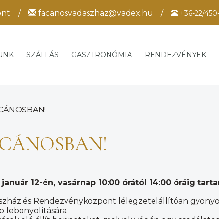
ont
/
facanosvadaszhaz@vadex.hu
/
+36-22/450
UNK
SZÁLLÁS
GASZTRONÓMIA
RENDEZVÉNYEK
ÁCÁNOSBAN!
ÁCÁNOSBAN!
anuár 12-én, vasárnap 10:00 órától 14:00 óráig tarta
dászház és Rendezvényközpont lélegzetelállítóan gyöny
 lebonyolítására.